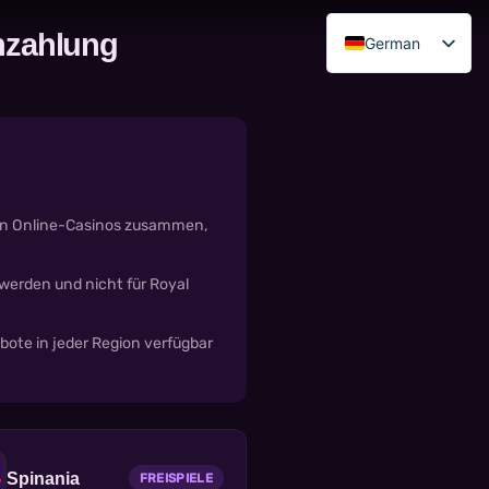
nzahlung
German
English
French
Spanish
Italian
Portuguese
gen Online-Casinos zusammen,
Polish
 werden und nicht für
Royal
Czech
ebote in jeder Region verfügbar
Spinania
FREISPIELE