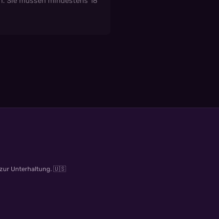
n. Sie müssen mindestens 18
zur Unterhaltung. 🇺🇸