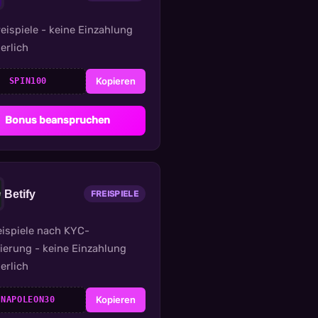
eispiele - keine Einzahlung
erlich
Kopieren
SPIN100
Bonus beanspruchen
Betify
FREISPIELE
eispiele nach KYC-
zierung - keine Einzahlung
erlich
Kopieren
NAPOLEON30