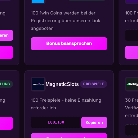
ung
100 1win Coins werden bei der
100 Fr
Registrierung über unseren Link
erford
angeboten
ieren
Bonus beanspruchen
MagneticSlots
HLUNG
FREISPIELE
ung
100 Freispiele - keine Einzahlung
30 Fr
erforderlich
Verifi
erford
Kopieren
EQUI100