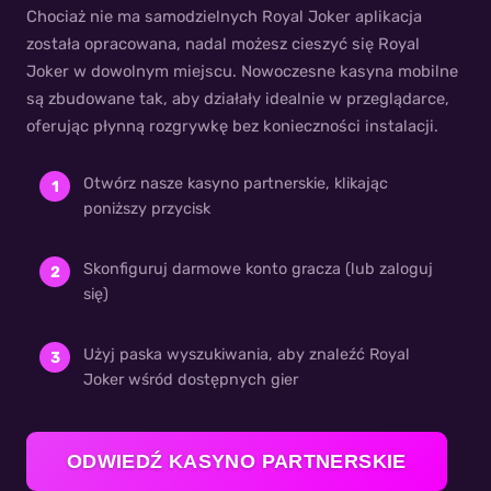
c
Chociaż nie ma samodzielnych
Royal Joker
aplikacja
j
została opracowana, nadal możesz cieszyć się
Royal
a
Joker
w dowolnym miejscu. Nowoczesne kasyna mobilne
R
są zbudowane tak, aby działały idealnie w przeglądarce,
o
oferując płynną rozgrywkę bez konieczności instalacji.
y
a
Otwórz nasze kasyno partnerskie, klikając
l
poniższy przycisk
J
o
Skonfiguruj darmowe konto gracza (lub zaloguj
k
się)
e
r
Użyj paska wyszukiwania, aby znaleźć
Royal
-
Joker
wśród dostępnych gier
p
o
b
ODWIEDŹ KASYNO PARTNERSKIE
i