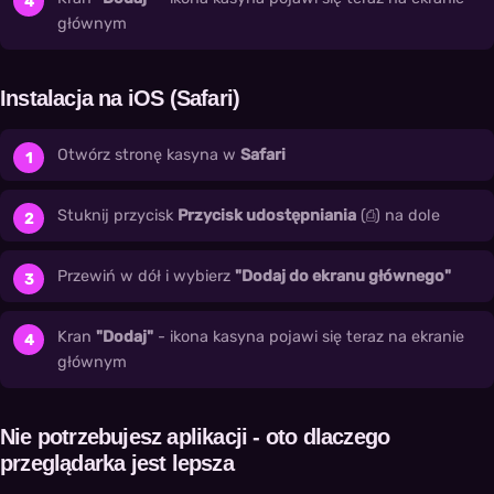
głównym
Instalacja na iOS (Safari)
Otwórz stronę kasyna w
Safari
Stuknij przycisk
Przycisk udostępniania
(⎙) na dole
Przewiń w dół i wybierz
"Dodaj do ekranu głównego"
Kran
"Dodaj"
- ikona kasyna pojawi się teraz na ekranie
głównym
Nie potrzebujesz aplikacji - oto dlaczego
przeglądarka jest lepsza