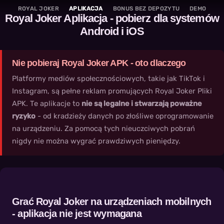
Przejdź
S
ROYAL JOKER
APLIKACJA
BONUS BEZ DEPOZYTU
DEMO
Royal Joker
Aplikacja - pobierz dla systemów
do
t
Android i iOS
treści
r
o
n
Nie pobieraj
Royal Joker
APK - oto dlaczego
a
Platformy mediów społecznościowych, takie jak TikTok i
g
Instagram, są pełne reklam promujących
Royal Joker
Pliki
ł
APK. Te aplikacje to
nie są legalne i stwarzają poważne
ó
ryzyko
- od kradzieży danych po złośliwe oprogramowanie
w
na urządzeniu. Za pomocą tych nieuczciwych pobrań
n
nigdy nie można wygrać prawdziwych pieniędzy.
a
A
p
l
i
Grać
Royal Joker
na urządzeniach mobilnych
k
- aplikacja nie jest wymagana
a