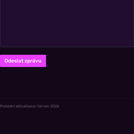
Odeslat zprávu
Poslední aktualizace: červen 2026