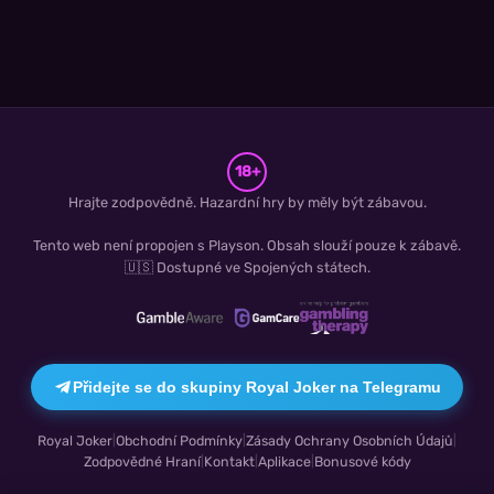
18+
Hrajte zodpovědně. Hazardní hry by měly být zábavou.
Tento web není propojen s
Playson
. Obsah slouží pouze k zábavě.
🇺🇸 Dostupné ve Spojených státech.
Přidejte se do skupiny Royal Joker na Telegramu
Royal Joker
Obchodní Podmínky
Zásady Ochrany Osobních Údajů
|
|
|
Zodpovědné Hraní
Kontakt
Aplikace
Bonusové kódy
|
|
|