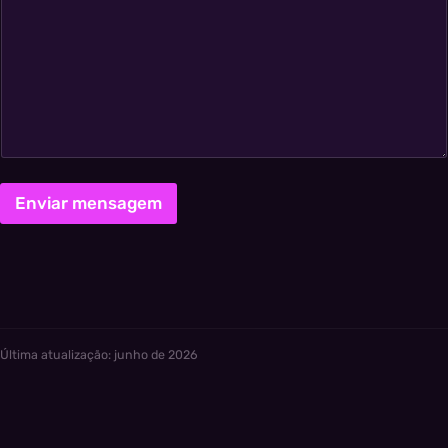
Enviar mensagem
Última atualização: junho de 2026